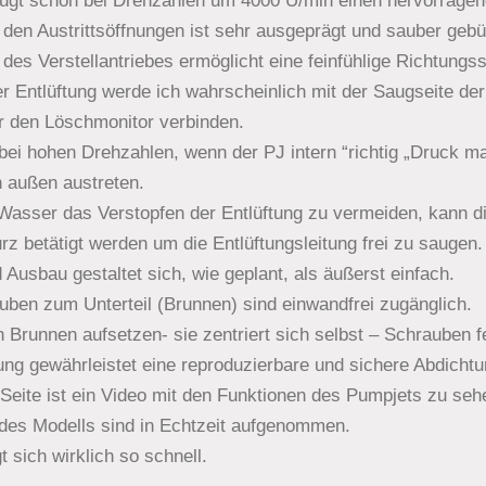
ugt schon bei Drehzahlen um 4000 U/min einen hervorrage
den Austrittsöffnungen ist sehr ausgeprägt und sauber gebü
des Verstellantriebes ermöglicht eine feinfühlige Richtungs
 Entlüftung werde ich wahrscheinlich mit der Saugseite der
 den Löschmonitor verbinden.
ei hohen Drehzahlen, wenn der PJ intern “richtig „Druck m
 außen austreten.
Wasser das Verstopfen der Entlüftung zu vermeiden, kann d
 betätigt werden um die Entlüftungsleitung frei zu saugen.
 Ausbau gestaltet sich, wie geplant, als äußerst einfach.
ben zum Unterteil (Brunnen) sind einwandfrei zugänglich.
n Brunnen aufsetzen- sie zentriert sich selbst – Schrauben f
ng gewährleistet eine reproduzierbare und sichere Abdichtu
Seite ist ein Video mit den Funktionen des Pumpjets zu seh
es Modells sind in Echtzeit aufgenommen.
sich wirklich so schnell.