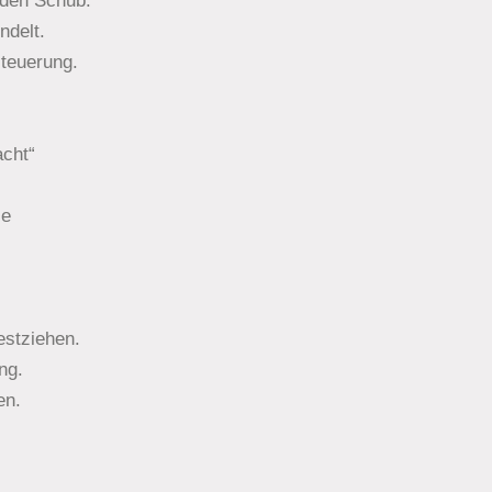
nden Schub.
ndelt.
steuerung.
acht“
ie
estziehen.
ng.
en.