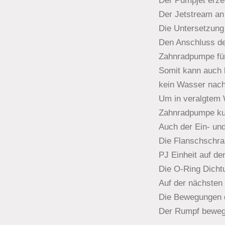
Der Pumpjet erze
Der Jetstream an 
Die Untersetzung 
Den Anschluss der
Zahnradpumpe für
Somit kann auch b
kein Wasser nach
Um in veralgtem 
Zahnradpumpe kurz
Auch der Ein- und
Die Flanschschrau
PJ Einheit auf de
Die O-Ring Dichtu
Auf der nächsten 
Die Bewegungen d
Der Rumpf bewegt 