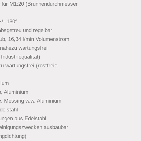
 für M1:20 (Brunnendurchmesser
/- 180°
absgetreu und regelbar
ub, 16,34 l/min Volumenstrom
 nahezu wartungsfrei
Industriequalität)
u wartungsfrei (rostfreie
nium
e, Aluminium
, Messing w.w. Aluminium
delstahl
ungen aus Edelstahl
Reinigungszwecken ausbaubar
ingdichtung)